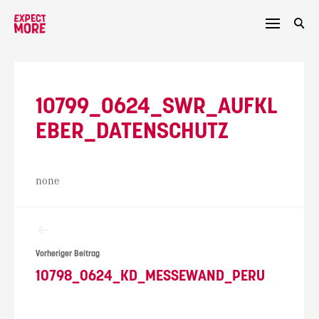
Skip
to
content
10799_0624_SWR_AUFKL
EBER_DATENSCHUTZ
none
Beitragsnavigation
Vorheriger Beitrag
10798_0624_KD_MESSEWAND_PERU