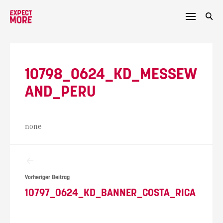
Skip
to
content
10798_0624_KD_MESSEW
AND_PERU
none
Beitragsnavigation
Vorheriger Beitrag
10797_0624_KD_BANNER_COSTA_RICA