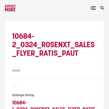
Skip
to
content
10684-
2_0324_ROSENXT_SALES
_FLYER_RATIS_PAUT
none
Beitragsnavigation
Vorheriger Beitrag
10684-