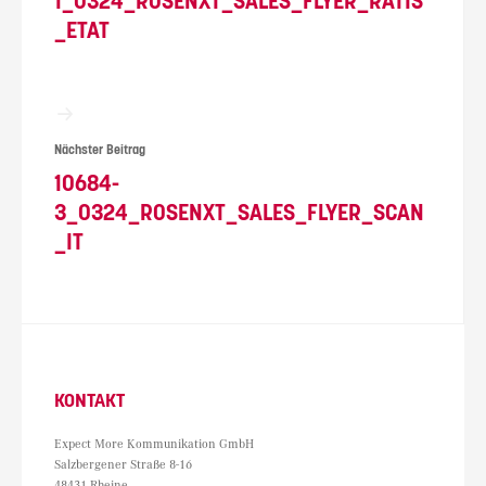
1_0324_ROSENXT_SALES_FLYER_RATIS
_ETAT
Nächster Beitrag
10684-
3_0324_ROSENXT_SALES_FLYER_SCAN
_IT
KONTAKT
Expect More Kommunikation GmbH
Salzbergener Straße 8-16
48431 Rheine