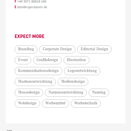
F
+49 5971 80818-100
E
info@expectmore.de
EXPECT MORE
Branding
Corporate Design
Editorial Design
Event
Grafikdesign
Illustration
Kommunikationsdesign
Logoentwicklung
Markenentwicklung
Mediendesign
Messedesign
Namensentwicklung
Naming
Webdesign
Werbemittel
Werbetechnik