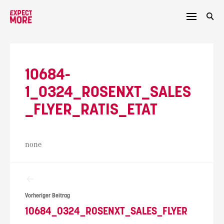
Skip
to
content
10684-
1_0324_ROSENXT_SALES
_FLYER_RATIS_ETAT
none
Beitragsnavigation
Vorheriger Beitrag
10684_0324_ROSENXT_SALES_FLYER