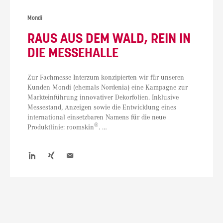
Mondi
RAUS AUS DEM WALD, REIN IN
DIE MESSEHALLE
Zur Fachmesse Interzum konzipierten wir für unseren
Kunden Mondi (ehemals Nordenia) eine Kampagne zur
Markteinführung innovativer Dekorfolien. Inklusive
Messestand, Anzeigen sowie die Entwicklung eines
international einsetzbaren Namens für die neue
®
Raus
Produktlinie: roomskin
.
…
aus
dem
Wald,
rein
in
die
Messehalle
PAGE