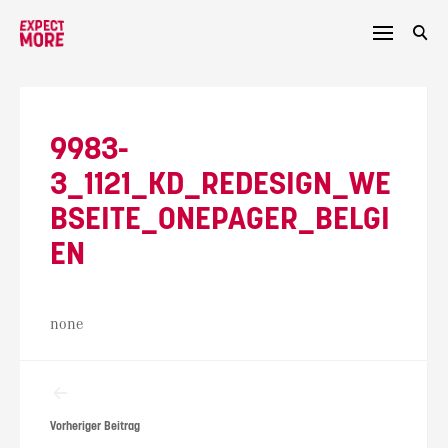
Skip
to
content
9983-
3_1121_KD_REDESIGN_WE
BSEITE_ONEPAGER_BELGI
EN
none
Beitragsnavigation
Vorheriger Beitrag