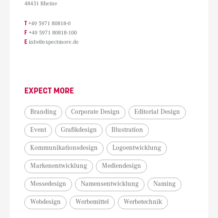
48431 Rheine
T
+49 5971 80818-0
F
+49 5971 80818-100
E
info@expectmore.de
EXPECT MORE
Branding
Corporate Design
Editorial Design
Event
Grafikdesign
Illustration
Kommunikationsdesign
Logoentwicklung
Markenentwicklung
Mediendesign
Messedesign
Namensentwicklung
Naming
Webdesign
Werbemittel
Werbetechnik