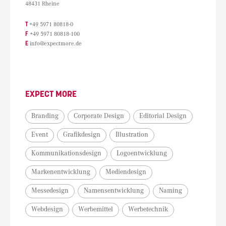
48431 Rheine
T
+49 5971 80818-0
F
+49 5971 80818-100
E
info@expectmore.de
EXPECT MORE
Branding
Corporate Design
Editorial Design
Event
Grafikdesign
Illustration
Kommunikationsdesign
Logoentwicklung
Markenentwicklung
Mediendesign
Messedesign
Namensentwicklung
Naming
Webdesign
Werbemittel
Werbetechnik