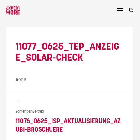
Skip
to
content
11077_0625_TEP_ANZEIG
E_SOLAR-CHECK
none
Beitragsnavigation
Vorheriger Beitrag
11076_0625_ISP_AKTUALISIERUNG_AZ
UBI-BROSCHUERE