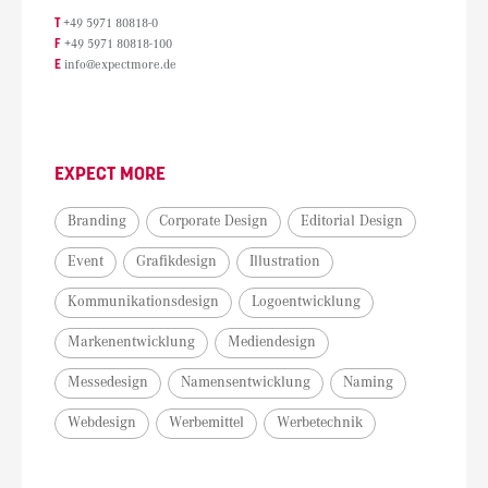
T
+49 5971 80818-0
F
+49 5971 80818-100
E
info@expectmore.de
EXPECT MORE
Branding
Corporate Design
Editorial Design
Event
Grafikdesign
Illustration
Kommunikationsdesign
Logoentwicklung
Markenentwicklung
Mediendesign
Messedesign
Namensentwicklung
Naming
Webdesign
Werbemittel
Werbetechnik