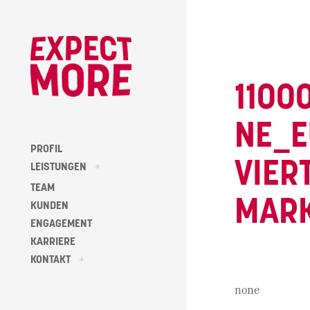
Skip
to
content
1100
NE_E
PROFIL
VIER
toggle
LEISTUNGEN
+
child
menu
TEAM
MARK
KUNDEN
ENGAGEMENT
KARRIERE
toggle
KONTAKT
+
child
menu
none