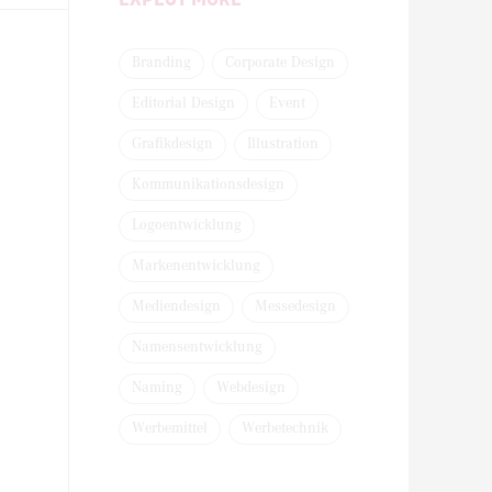
Branding
Corporate Design
Editorial Design
Event
Grafikdesign
Illustration
Kommunikationsdesign
Logoentwicklung
Markenentwicklung
Mediendesign
Messedesign
Namensentwicklung
Naming
Webdesign
Werbemittel
Werbetechnik