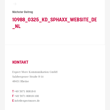
Nächster Beitrag
10988_0325_KD_SPHAXX_WEBSITE_DE
_NL
KONTAKT
Expect More Kommunikation GmbH
Salzbergener Straße 8-16
48431 Rheine
T
+49 5971 80818-0
F
+49 5971 80818-100
E
info@expectmore.de