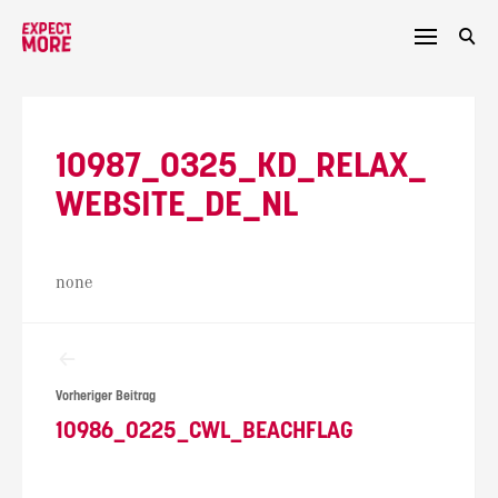
Skip
to
content
10987_0325_KD_RELAX_
WEBSITE_DE_NL
none
Beitragsnavigation
Vorheriger Beitrag
10986_0225_CWL_BEACHFLAG