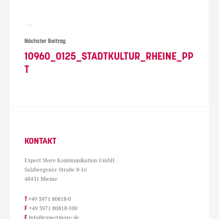
Nächster Beitrag
10960_0125_STADTKULTUR_RHEINE_PP
T
KONTAKT
Expect More Kommunikation GmbH
Salzbergener Straße 8-16
48431 Rheine
T
+49 5971 80818-0
F
+49 5971 80818-100
E
info@expectmore.de