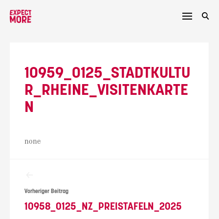
Skip
to
content
10959_0125_STADTKULTU
R_RHEINE_VISITENKARTE
N
none
Beitragsnavigation
Vorheriger Beitrag
10958_0125_NZ_PREISTAFELN_2025