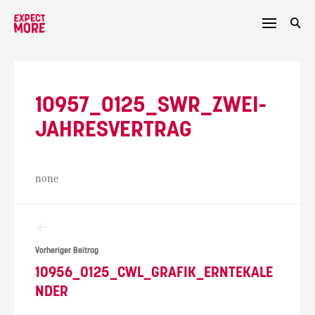
Skip
to
content
10957_0125_SWR_ZWEI-
JAHRESVERTRAG
none
Beitragsnavigation
Vorheriger Beitrag
10956_0125_CWL_GRAFIK_ERNTEKALE
NDER