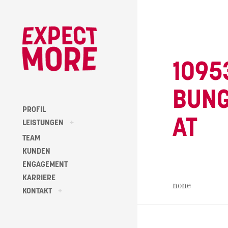
Skip
to
content
1095
BUN
PROFIL
AT
toggle
LEISTUNGEN
+
child
menu
TEAM
KUNDEN
ENGAGEMENT
KARRIERE
none
toggle
KONTAKT
+
child
menu
Beitragsna