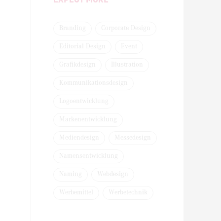
Branding
Corporate Design
Editorial Design
Event
Grafikdesign
Illustration
Kommunikationsdesign
Logoentwicklung
Markenentwicklung
Mediendesign
Messedesign
Namensentwicklung
Naming
Webdesign
Werbemittel
Werbetechnik