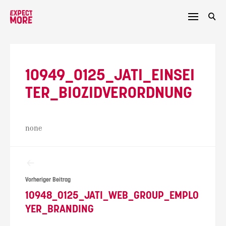
Skip
to
content
10949_0125_JATI_EINSEI
TER_BIOZIDVERORDNUNG
none
Beitragsnavigation
Vorheriger Beitrag
10948_0125_JATI_WEB_GROUP_EMPLO
YER_BRANDING