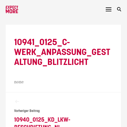
Skip
to
content
10941_0125_C-
WERK_ANPASSUNG_GEST
ALTUNG_BLITZLICHT
none
Beitragsnavigation
Vorheriger Beitrag
10940_0125_KD_LKW-