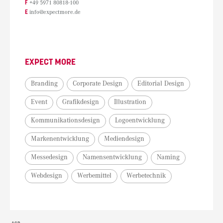
F
+49 5971 80818-100
E
info@expectmore.de
EXPECT MORE
Branding
Corporate Design
Editorial Design
Event
Grafikdesign
Illustration
Kommunikationsdesign
Logoentwicklung
Markenentwicklung
Mediendesign
Messedesign
Namensentwicklung
Naming
Webdesign
Werbemittel
Werbetechnik