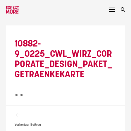
Skip
to
content
10882-
9_0225_CWL_WIRZ_COR
PORATE_DESIGN_PAKET_
GETRAENKEKARTE
none
Beitragsnavigation
Vorheriger Beitrag