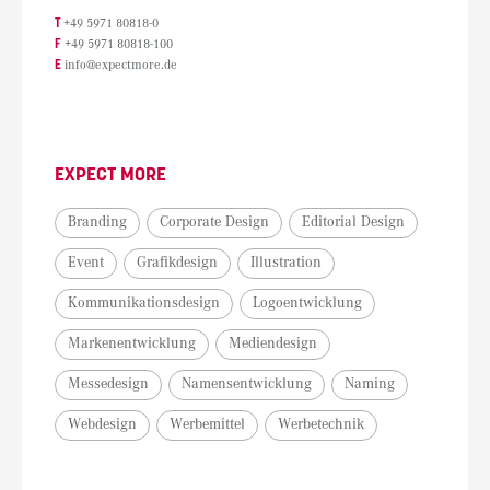
T
+49 5971 80818-0
F
+49 5971 80818-100
E
info@expectmore.de
EXPECT MORE
Branding
Corporate Design
Editorial Design
Event
Grafikdesign
Illustration
Kommunikationsdesign
Logoentwicklung
Markenentwicklung
Mediendesign
Messedesign
Namensentwicklung
Naming
Webdesign
Werbemittel
Werbetechnik