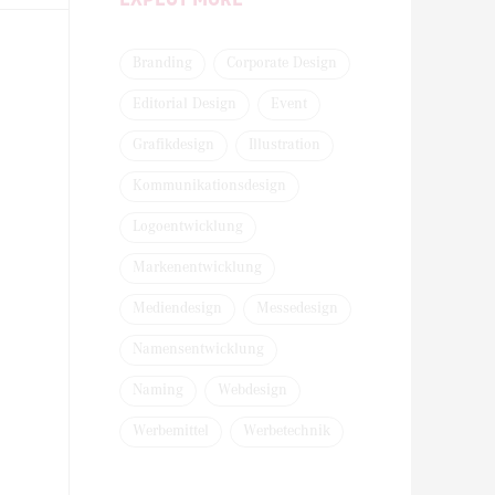
Branding
Corporate Design
Editorial Design
Event
Grafikdesign
Illustration
Kommunikationsdesign
Logoentwicklung
Markenentwicklung
Mediendesign
Messedesign
Namensentwicklung
Naming
Webdesign
Werbemittel
Werbetechnik