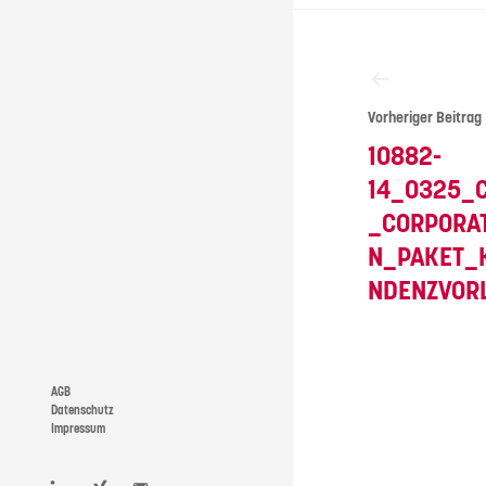
Beitragsna
Vorheriger Beitrag
10882-
14_0325_
_CORPORA
N_PAKET_
NDENZVOR
AGB
Datenschutz
Impressum