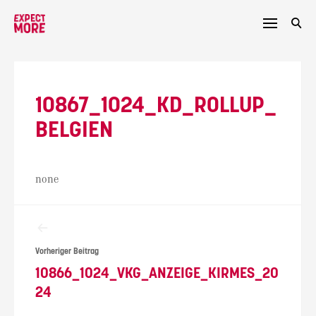
Skip
to
content
10867_1024_KD_ROLLUP_
BELGIEN
none
Beitragsnavigation
Vorheriger Beitrag
10866_1024_VKG_ANZEIGE_KIRMES_20
24