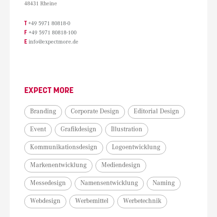
48431 Rheine
T
+49 5971 80818-0
F
+49 5971 80818-100
E
info@expectmore.de
EXPECT MORE
Branding
Corporate Design
Editorial Design
Event
Grafikdesign
Illustration
Kommunikationsdesign
Logoentwicklung
Markenentwicklung
Mediendesign
Messedesign
Namensentwicklung
Naming
Webdesign
Werbemittel
Werbetechnik