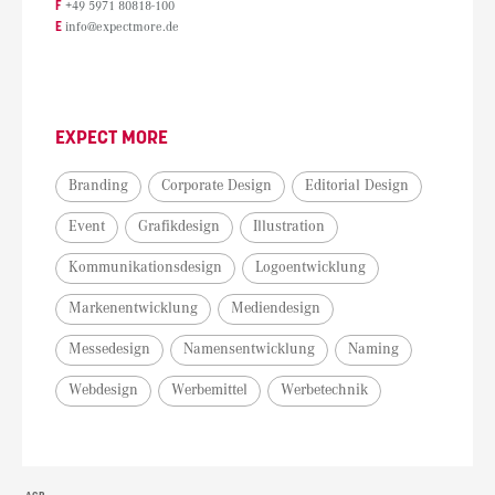
F
+49 5971 80818-100
E
info@expectmore.de
EXPECT MORE
Branding
Corporate Design
Editorial Design
Event
Grafikdesign
Illustration
Kommunikationsdesign
Logoentwicklung
Markenentwicklung
Mediendesign
Messedesign
Namensentwicklung
Naming
Webdesign
Werbemittel
Werbetechnik