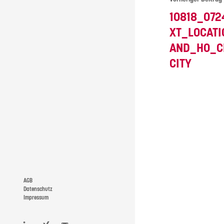
10818_07
XT_LOCAT
AND_HO_C
CITY
AGB
Datenschutz
Impressum