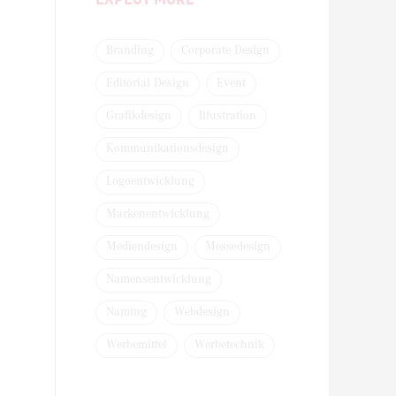
Branding
Corporate Design
Editorial Design
Event
Grafikdesign
Illustration
Kommunikationsdesign
Logoentwicklung
Markenentwicklung
Mediendesign
Messedesign
Namensentwicklung
Naming
Webdesign
Werbemittel
Werbetechnik