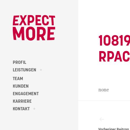
Skip
to
content
1081
RPA
PROFIL
toggle
LEISTUNGEN
+
child
menu
TEAM
KUNDEN
none
ENGAGEMENT
KARRIERE
Beitragsna
toggle
KONTAKT
+
child
menu
Vorheriger Beitrag