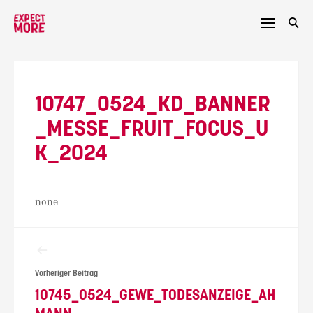
Skip
to
content
10747_0524_KD_BANNER
_MESSE_FRUIT_FOCUS_U
K_2024
none
Beitragsnavigation
Vorheriger Beitrag
10745_0524_GEWE_TODESANZEIGE_AH