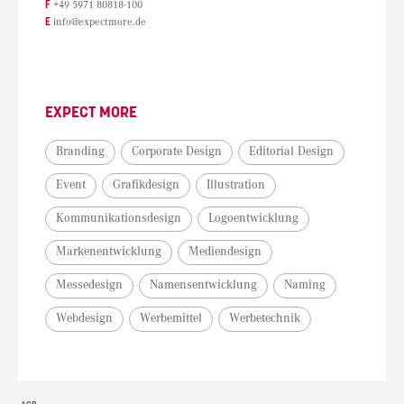
F
+49 5971 80818-100
E
info@expectmore.de
EXPECT MORE
Branding
Corporate Design
Editorial Design
Event
Grafikdesign
Illustration
Kommunikationsdesign
Logoentwicklung
Markenentwicklung
Mediendesign
Messedesign
Namensentwicklung
Naming
Webdesign
Werbemittel
Werbetechnik