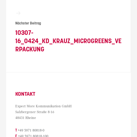
Nächster Beitrag
10307-
16_0424_KD_KRAUZ_MICROGREENS_VE
RPACKUNG
KONTAKT
Expect More Kommunikation GmbH
Salzbergener Straße 8-16
48431 Rheine
T
+49 5971 80818-0
F
+49 5971 80818-100