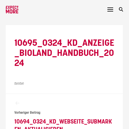
Skip
to
content
10695_0324_KD_ANZEIGE
_BIOLAND_HANDBUCH_20
24
none
Beitragsnavigation
Vorheriger Beitrag
10694_0324_KD_WEBSEITE_SUBMARK