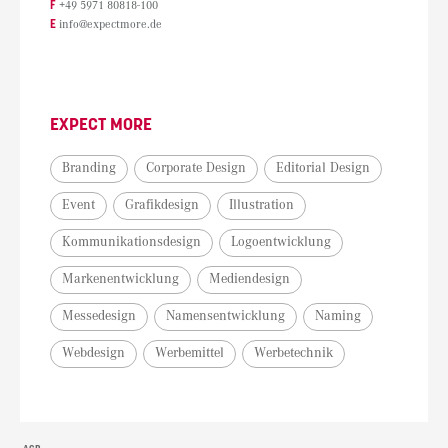
F
+49 5971 80818-100
E
info@expectmore.de
EXPECT MORE
Branding
Corporate Design
Editorial Design
Event
Grafikdesign
Illustration
Kommunikationsdesign
Logoentwicklung
Markenentwicklung
Mediendesign
Messedesign
Namensentwicklung
Naming
Webdesign
Werbemittel
Werbetechnik