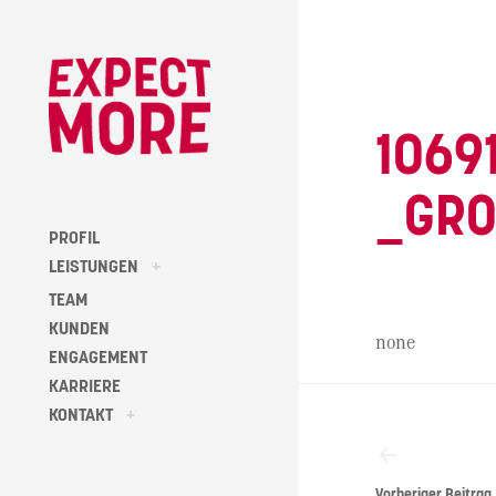
Skip
to
content
1069
_GR
PROFIL
toggle
LEISTUNGEN
+
child
menu
TEAM
KUNDEN
none
ENGAGEMENT
KARRIERE
Beitragsna
toggle
KONTAKT
+
child
menu
Vorheriger Beitrag