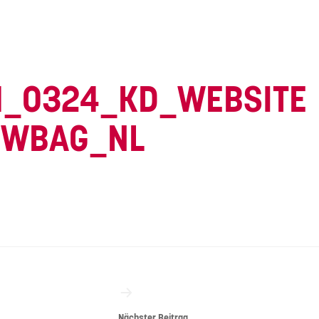
1_0324_KD_WEBSITE
OWBAG_NL
vigation
Nächster Beitrag