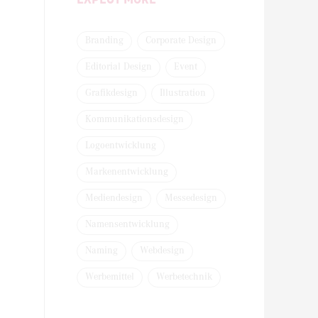
Branding
Corporate Design
Editorial Design
Event
Grafikdesign
Illustration
Kommunikationsdesign
Logoentwicklung
Markenentwicklung
Mediendesign
Messedesign
Namensentwicklung
Naming
Webdesign
Werbemittel
Werbetechnik