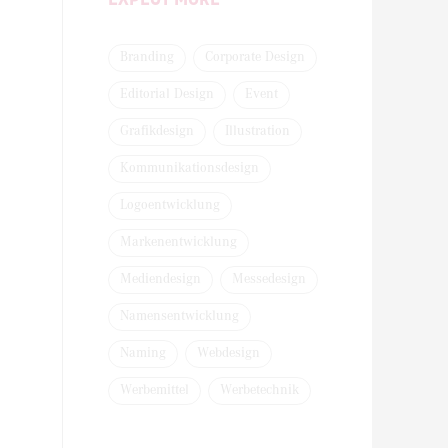
Branding
Corporate Design
Editorial Design
Event
Grafikdesign
Illustration
Kommunikationsdesign
Logoentwicklung
Markenentwicklung
Mediendesign
Messedesign
Namensentwicklung
Naming
Webdesign
Werbemittel
Werbetechnik