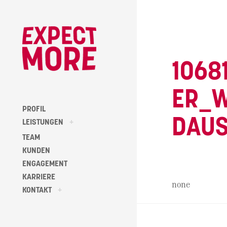
Skip
to
content
1068
ER_
PROFIL
DAUS
toggle
LEISTUNGEN
+
child
menu
TEAM
KUNDEN
ENGAGEMENT
KARRIERE
none
toggle
KONTAKT
+
child
menu
Beitragsna