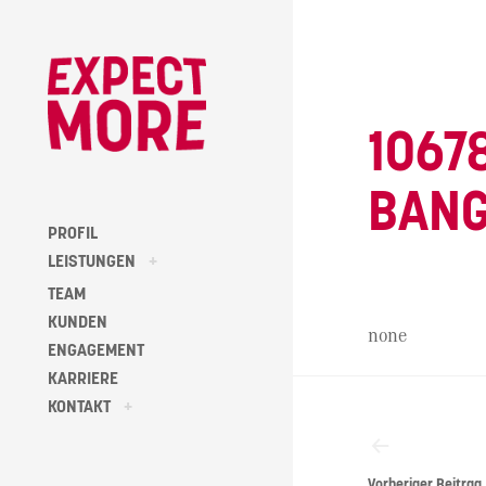
Skip
to
content
1067
BAN
PROFIL
toggle
LEISTUNGEN
+
child
menu
TEAM
KUNDEN
none
ENGAGEMENT
KARRIERE
Beitragsna
toggle
KONTAKT
+
child
menu
Vorheriger Beitrag