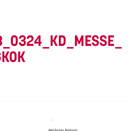
8_0324_KD_MESSE_
GKOK
vigation
Nächster Beitrag