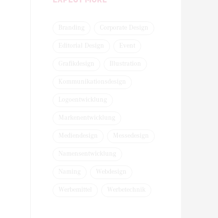
Branding
Corporate Design
Editorial Design
Event
Grafikdesign
Illustration
Kommunikationsdesign
Logoentwicklung
Markenentwicklung
Mediendesign
Messedesign
Namensentwicklung
Naming
Webdesign
Werbemittel
Werbetechnik