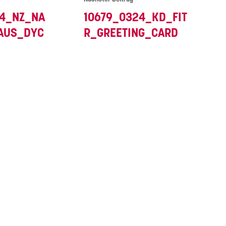
24_NZ_NA
10679_0324_KD_FIT
AUS_DYC
R_GREETING_CARD