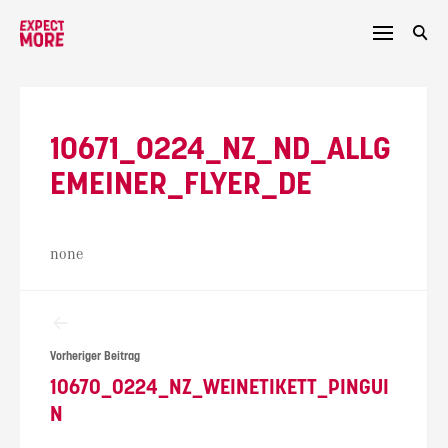
Skip
to
content
10671_0224_NZ_ND_ALLG
EMEINER_FLYER_DE
none
Beitragsnavigation
Vorheriger Beitrag
10670_0224_NZ_WEINETIKETT_PINGUI
N