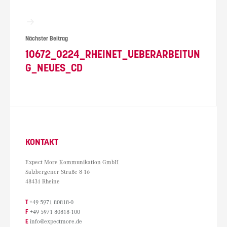
Nächster Beitrag
10672_0224_RHEINET_UEBERARBEITUN
G_NEUES_CD
KONTAKT
Expect More Kommunikation GmbH
Salzbergener Straße 8-16
48431 Rheine
T
+49 5971 80818-0
F
+49 5971 80818-100
E
info@expectmore.de