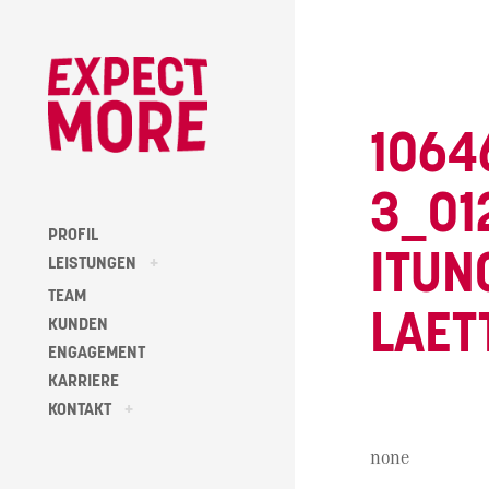
Skip
to
content
1064
3_01
PROFIL
ITUN
toggle
LEISTUNGEN
+
child
menu
TEAM
LAET
KUNDEN
ENGAGEMENT
KARRIERE
toggle
KONTAKT
+
child
menu
none