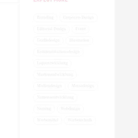
Branding
Corporate Design
Editorial Design
Event
Grafikdesign
Illustration
Kommunikationsdesign
Logoentwicklung
Markenentwicklung
Mediendesign
Messedesign
Namensentwicklung
Naming
Webdesign
Werbemittel
Werbetechnik