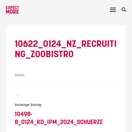
Skip
to
content
10622_0124_NZ_RECRUITI
NG_ZOOBISTRO
none
Beitragsnavigation
Vorheriger Beitrag
10498-
8_0124_KD_IPM_2024_SCHUERZE