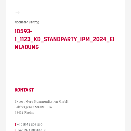
Nächster Beitrag
10593-
1_1123_KD_STANDPARTY_IPM_2024_EI
NLADUNG
KONTAKT
Expect More Kommunikation GmbH
Salzbergener Straße 8-16
48431 Rheine
T
+49 5971 80818-0
F
+49 5971 80818-100