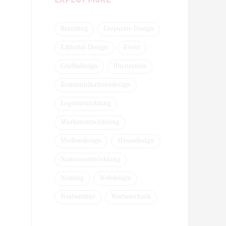
Branding
Corporate Design
Editorial Design
Event
Grafikdesign
Illustration
Kommunikationsdesign
Logoentwicklung
Markenentwicklung
Mediendesign
Messedesign
Namensentwicklung
Naming
Webdesign
Werbemittel
Werbetechnik