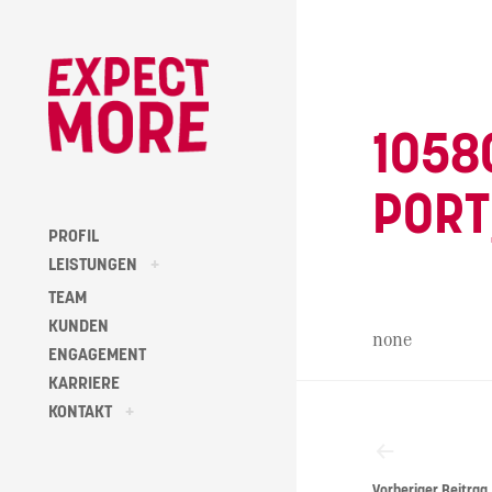
Skip
to
content
1058
PORT
PROFIL
toggle
LEISTUNGEN
+
child
menu
TEAM
KUNDEN
none
ENGAGEMENT
KARRIERE
Beitragsna
toggle
KONTAKT
+
child
menu
Vorheriger Beitrag