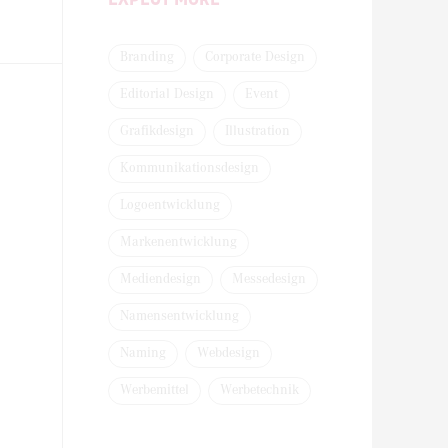
Branding
Corporate Design
Editorial Design
Event
Grafikdesign
Illustration
Kommunikationsdesign
Logoentwicklung
Markenentwicklung
Mediendesign
Messedesign
Namensentwicklung
Naming
Webdesign
Werbemittel
Werbetechnik