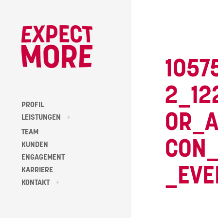
Skip
to
content
1057
2_12
PROFIL
OR_A
toggle
LEISTUNGEN
+
child
menu
TEAM
CON_
KUNDEN
ENGAGEMENT
_EVE
KARRIERE
toggle
KONTAKT
+
child
menu