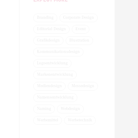
Branding
Corporate Design
Editorial Design
Event
Grafikdesign
Illustration
Kommunikationsdesign
Logoentwicklung
Markenentwicklung
Mediendesign
Messedesign
Namensentwicklung
Naming
Webdesign
Werbemittel
Werbetechnik