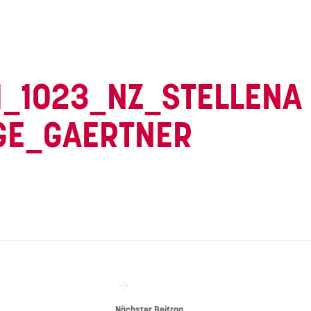
1_1023_NZ_STELLENA
GE_GAERTNER
vigation
Nächster Beitrag