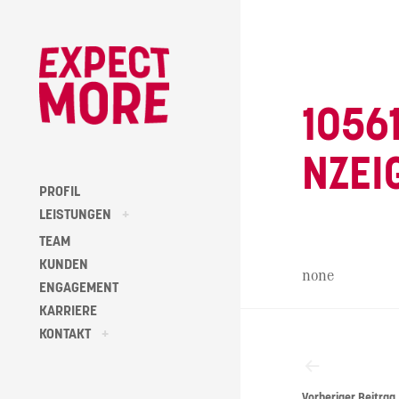
Skip
to
content
1056
NZEI
PROFIL
toggle
LEISTUNGEN
+
child
menu
TEAM
KUNDEN
none
ENGAGEMENT
KARRIERE
Beitragsna
toggle
KONTAKT
+
child
menu
Vorheriger Beitrag