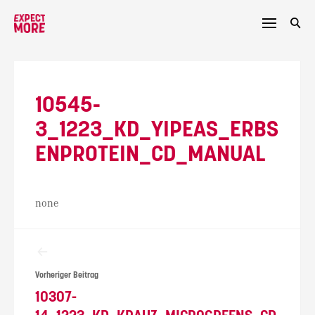
Skip
to
content
10545-
3_1223_KD_YIPEAS_ERBS
ENPROTEIN_CD_MANUAL
none
Beitragsnavigation
Vorheriger Beitrag
10307-