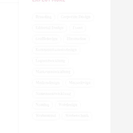
Branding
Corporate Design
Editorial Design
Event
Grafikdesign
Illustration
Kommunikationsdesign
Logoentwicklung
Markenentwicklung
Mediendesign
Messedesign
Namensentwicklung
Naming
Webdesign
Werbemittel
Werbetechnik