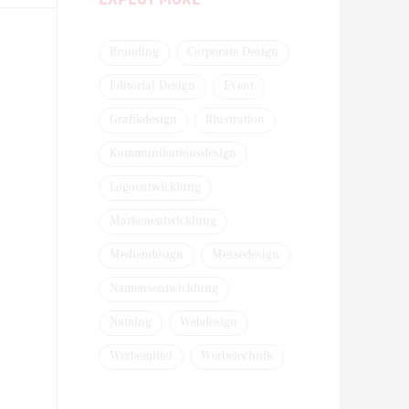
Branding
Corporate Design
Editorial Design
Event
Grafikdesign
Illustration
Kommunikationsdesign
Logoentwicklung
Markenentwicklung
Mediendesign
Messedesign
Namensentwicklung
Naming
Webdesign
Werbemittel
Werbetechnik