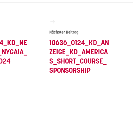
vigation
Nächster Beitrag
24_KD_NE
10636_0124_KD_AN
_NYGAIA_
ZEIGE_KD_AMERICA
024
S_SHORT_COURSE_
SPONSORSHIP