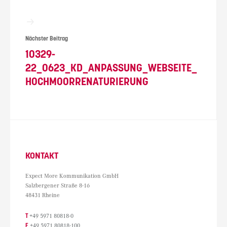
Nächster Beitrag
10329-
22_0623_KD_ANPASSUNG_WEBSEITE_
HOCHMOORRENATURIERUNG
KONTAKT
Expect More Kommunikation GmbH
Salzbergener Straße 8-16
48431 Rheine
T
+49 5971 80818-0
F
+49 5971 80818-100