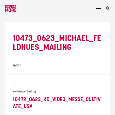
Skip
to
content
10473_0623_MICHAEL_FE
LDHUES_MAILING
none
Beitragsnavigation
Vorheriger Beitrag
10472_0623_KD_VIDEO_MESSE_CULTIV
ATE_USA