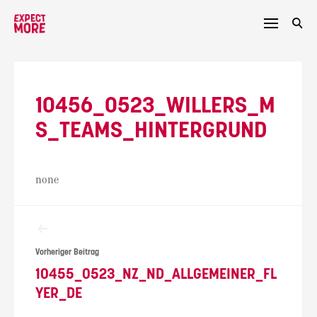
Skip
to
content
10456_0523_WILLERS_M
S_TEAMS_HINTERGRUND
none
Beitragsnavigation
Vorheriger Beitrag
10455_0523_NZ_ND_ALLGEMEINER_FL
YER_DE