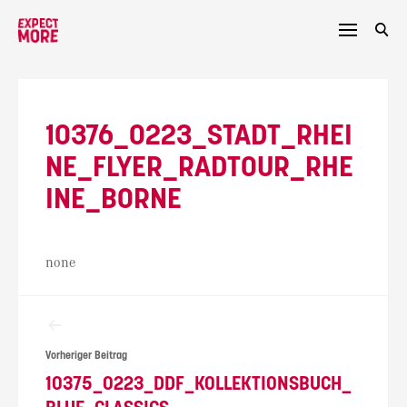
Skip
to
content
10376_0223_STADT_RHEI
NE_FLYER_RADTOUR_RHE
INE_BORNE
none
Beitragsnavigation
Vorheriger Beitrag
10375_0223_DDF_KOLLEKTIONSBUCH_