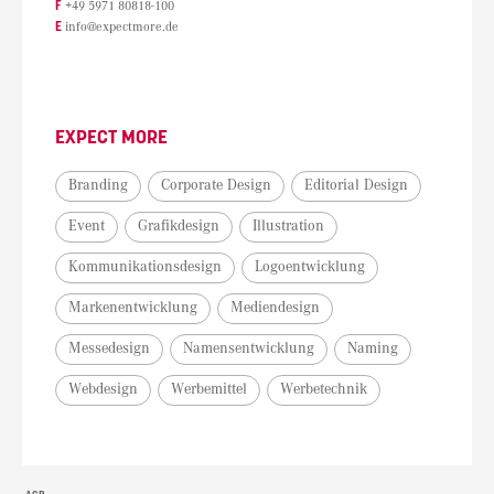
F
+49 5971 80818-100
E
info@expectmore.de
EXPECT MORE
Branding
Corporate Design
Editorial Design
Event
Grafikdesign
Illustration
Kommunikationsdesign
Logoentwicklung
Markenentwicklung
Mediendesign
Messedesign
Namensentwicklung
Naming
Webdesign
Werbemittel
Werbetechnik