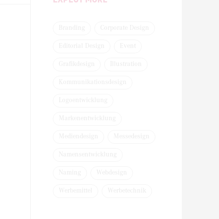
Branding
Corporate Design
Editorial Design
Event
Grafikdesign
Illustration
Kommunikationsdesign
Logoentwicklung
Markenentwicklung
Mediendesign
Messedesign
Namensentwicklung
Naming
Webdesign
Werbemittel
Werbetechnik