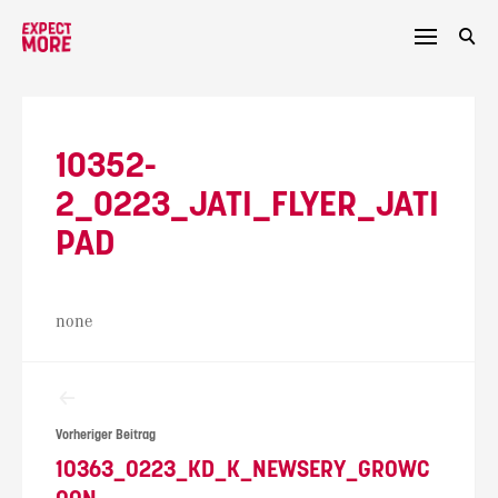
Skip
to
content
10352-
2_0223_JATI_FLYER_JATI
PAD
none
Beitragsnavigation
Vorheriger Beitrag
10363_0223_KD_K_NEWSERY_GROWC