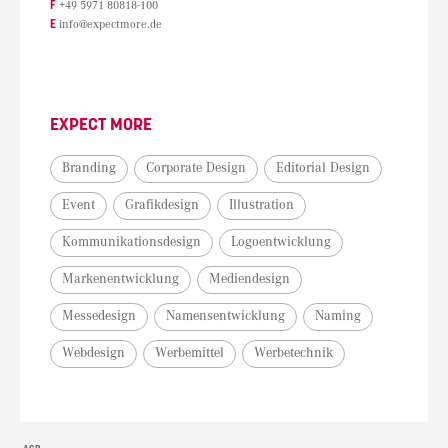
F
+49 5971 80818-100
E
info@expectmore.de
EXPECT MORE
Branding
Corporate Design
Editorial Design
Event
Grafikdesign
Illustration
Kommunikationsdesign
Logoentwicklung
Markenentwicklung
Mediendesign
Messedesign
Namensentwicklung
Naming
Webdesign
Werbemittel
Werbetechnik