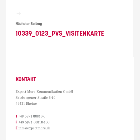
Nächster Beitrag
10339_0123_PVS_VISITENKARTE
KONTAKT
Expect More Kommunikation GmbH
Salzbergener Straße 8-16
48431 Rheine
T
+49 5971 80818-0
F
+49 5971 80818-100
E
info@expectmore.de