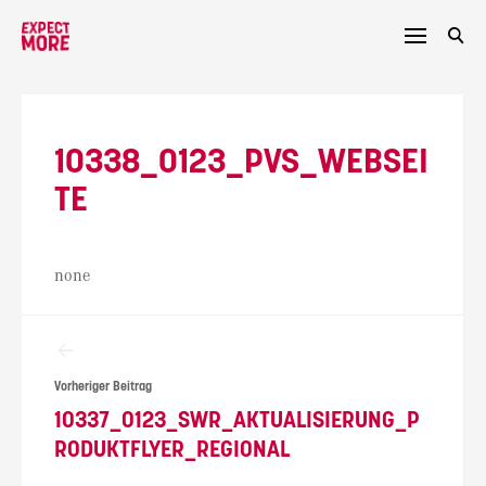
Skip
to
content
10338_0123_PVS_WEBSEI
TE
none
Beitragsnavigation
Vorheriger Beitrag
10337_0123_SWR_AKTUALISIERUNG_P
RODUKTFLYER_REGIONAL