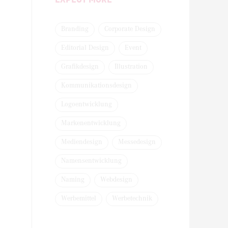
Branding
Corporate Design
Editorial Design
Event
Grafikdesign
Illustration
Kommunikationsdesign
Logoentwicklung
Markenentwicklung
Mediendesign
Messedesign
Namensentwicklung
Naming
Webdesign
Werbemittel
Werbetechnik