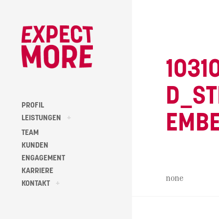
Skip
to
content
1031
D_ST
PROFIL
EMB
toggle
LEISTUNGEN
+
child
menu
TEAM
KUNDEN
ENGAGEMENT
KARRIERE
none
toggle
KONTAKT
+
child
menu
Beitragsna