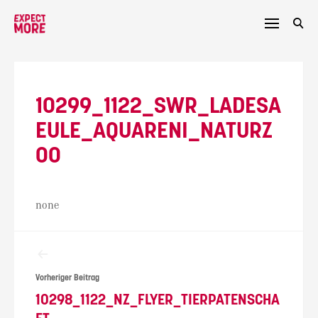
Skip
to
content
10299_1122_SWR_LADESA
EULE_AQUARENI_NATURZ
OO
none
Beitragsnavigation
Vorheriger Beitrag
10298_1122_NZ_FLYER_TIERPATENSCHA