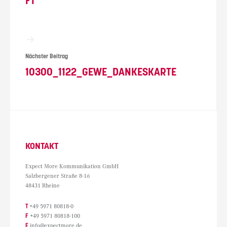
FT
Nächster Beitrag
10300_1122_GEWE_DANKESKARTE
KONTAKT
Expect More Kommunikation GmbH
Salzbergener Straße 8-16
48431 Rheine
T
+49 5971 80818-0
F
+49 5971 80818-100
E
info@expectmore.de