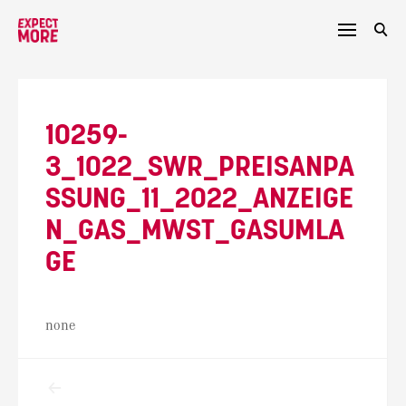
Skip
to
content
10259-
3_1022_SWR_PREISANPA
SSUNG_11_2022_ANZEIGE
N_GAS_MWST_GASUMLA
GE
none
Beitragsnavigation