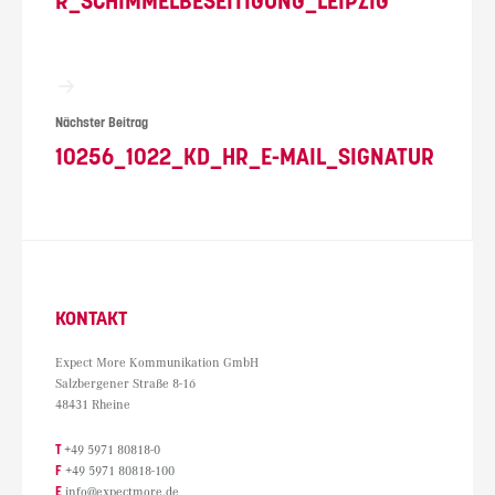
R_SCHIMMELBESEITIGUNG_LEIPZIG
Nächster Beitrag
10256_1022_KD_HR_E-MAIL_SIGNATUR
KONTAKT
Expect More Kommunikation GmbH
Salzbergener Straße 8-16
48431 Rheine
T
+49 5971 80818-0
F
+49 5971 80818-100
E
info@expectmore.de