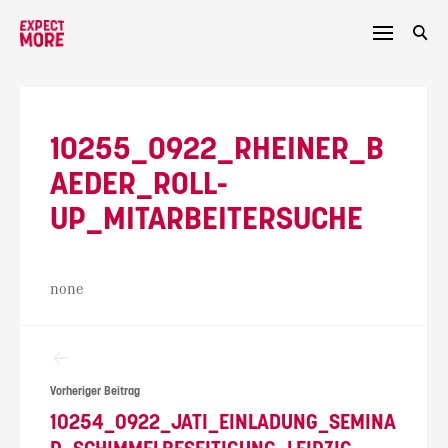
Skip
to
content
10255_0922_RHEINER_B
AEDER_ROLL-
UP_MITARBEITERSUCHE
none
Beitragsnavigation
Vorheriger Beitrag
10254_0922_JATI_EINLADUNG_SEMINA